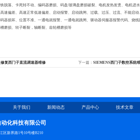
磁铁脱落、卡死转不动、编码器磨损、码盘/玻璃盘磨损破裂、电机发热发烫、电机进
常高速偏差、高速正常低速偏差、启动报警、启动跳闸、过载、过压、过流、不能启动
编码器损坏、位置不准、一通电就报警、一通电就跳闸、驱动器伺服器报警代码、烧线
承槽磨损、转子断裂，轴断裂、齿轮槽磨损等
天修复西门子直流调速器维修
下一篇：
SIEMENS西门子数控系统
关于我们
新闻动态
产品中心
技术文章
自动化科技有限公司
区新界路1号10号楼B210