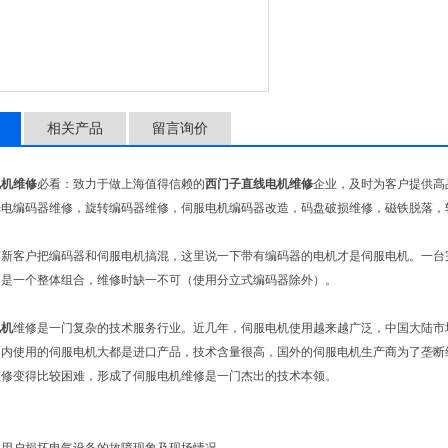
相关产品
留言询价
电机维修
必看：致力于做上海值得信赖的
西门子直线电机维修
企业，及时为客户提供高
光电编码器维修，旋转编码器维修，伺服电机编码器改造，码盘破损维修，磁铁脱落，
有新客户把编码器和伺服电机搞混，这里说一下带有编码器的电机才是伺服电机。一台
们是一个整体组合，维修时缺一不可（使用分立式编码器除外）。
电机
维修是一门复杂的技术服务行业。近几年，伺服电机使用越来越广泛，中国大陆市
国内使用的伺服电机大都是进口产品，技术含量很高，国外的伺服电机生产商为了垄断
维修变得比较困难，形成了伺服电机维修是一门杰出的技术本领。