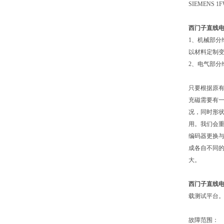
SIEMENS 1F
西门子直线
1、机械部
以材料定制
2、电气部分
只要根据原
充磁需要有
况，同时形
用。我们会
编码器更换
成各自不同
大。
西门子直线
载测试平台
故障范围：