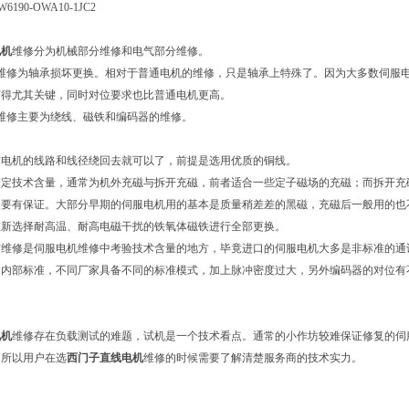
W6190-OWA10-1JC2
电机
维修分为机械部分维修和电气部分维修。
分维修为轴承损坏更换。相对于普通电机的维修，只是轴承上特殊了。因为大多数伺服
变得尤其关键，同时对位要求也比普通电机更高。
维修主要为绕线、磁铁和编码器的维修。
有电机的线路和线径绕回去就可以了，前提是选用优质的铜线。
一定技术含量，通常为机外充磁与拆开充磁，前者适合一些定子磁场的充磁；而拆开充
状要有保证。大部分早期的伺服电机用的基本是质量稍差差的黑磁，充磁后一般用的也
重新选择耐高温、耐高电磁干扰的铁氧体磁铁进行全部更换。
与维修是伺服电机维修中考验技术含量的地方，毕竟进口的伺服电机大多是非标准的通
的内部标准，不同厂家具备不同的标准模式，加上脉冲密度过大，另外编码器的对位有
电机
维修存在负载测试的难题，试机是一个技术看点。通常的小作坊较难保证修复的伺
。所以用户在选
西门子直线电机
维修的时候需要了解清楚服务商的技术实力。