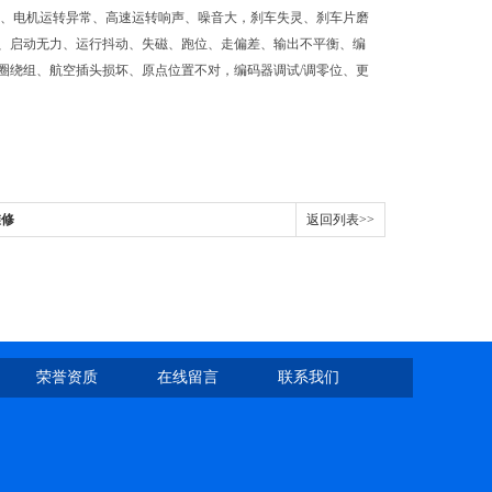
水、电机运转异常、高速运转响声、噪音大，刹车失灵、刹车片磨
、启动无力、运行抖动、失磁、跑位、走偏差、输出不平衡、编
圈绕组、航空插头损坏、原点位置不对，编码器调试/调零位、更
维修
返回列表>>
荣誉资质
在线留言
联系我们