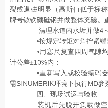
裂或退磁明显（高斯值低于标称
牌号钕铁硼磁钢并做整体充磁。
-清理水道内水垢并做4～6
•按规定转矩对角拧紧端
•用塞尺复查四周气隙均
计公差±10%内；
•重新写入或校验编码器零
需SINUMERIK环境下执行MD
四、现场试运与验收
装机后先脱开负载做空