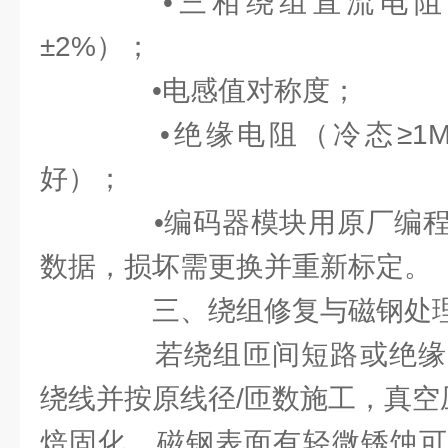
•三相绕组直流电阻
±2%）；
•电感值对称度；
•绝缘电阻（冷态≥1MΩ
好）；
•编码器模块用原厂编程器
数据，损坏需更换并重新标定。
三、绕组修复与磁钢处
若绕组匝间短路或绝缘
绕线并按原线径/匝数施工，真空
焙固化。磁钢表面有轻微锈蚀可