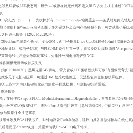
数码管或LED状态码：显示"--"或停在特定代码不进入RUN多为主板未通过POST自
接触。
CU亮红灯（SF/PF），先拔掉所有Profibus/Profinet从站再重启——某从站短路或
不进HMI如卡在Windows启动画面，多为硬盘坏道或内存条接触不良，可尝试最小系统
通讯报警（120201/120202等）
iQ或Profibus电缆是否折损、接头锁紧，西门子推荐Drive-CLiQ线最长100m且需屏蔽双
拨码（或电子铭牌）与PLC/HMI硬件配置一致，新替换驱动模块须做"Acceptdrive
直流母线过压也会致驱动离线，先排除外围电源再怀疑NCU。
操作面板无显示或触摸失灵
OP010/015C）黑屏先量24V供电，背光管或LED驱动板损坏可致"有图像无背光"
效多见于老旧电阻屏，可通过HMI校准功能修正，无法恢复则更换触摸屏组件。
键无反应常为薄膜按键氧化或内部扁平排线松脱，可测按键矩阵通断。
O模块报警
线连接Step7读PLC→ModuleInformation→DiagnosticBuffer，查看具
200pro分布式I/O报BF灯红：查Profibus终端电阻设置（总线两端ON，中间OFF）及
与数据保全注意事项
板维修涉及BGA封装芯片、时钟电路及Flash存储器，建议由具备显微焊接与在线仿真能力
用原Archive恢复，并重新装载Drive-CLiQ电子铭牌。