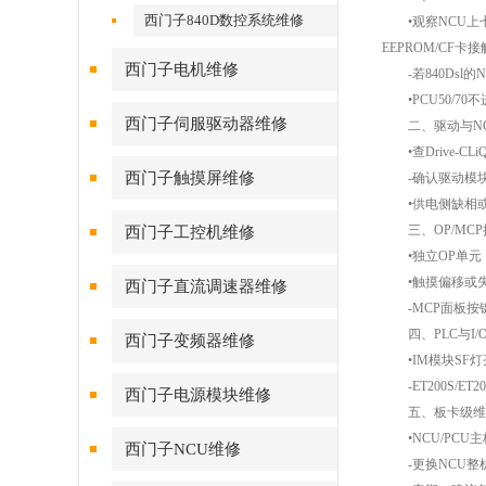
西门子840D数控系统维修
•观察NCU上七段
EEPROM/CF卡
西门子电机维修
-若840Dsl的N
•PCU50/70
西门子伺服驱动器维修
二、驱动与NC之间
•查Drive-CL
西门子触摸屏维修
-确认驱动模块地址
•供电侧缺相或
三、OP/MCP
西门子工控机维修
•独立OP单元（如
•触摸偏移或失
西门子直流调速器维修
-MCP面板按
四、PLC与I/
西门子变频器维修
•IM模块SF灯亮：在
-ET200S/ET
西门子电源模块维修
五、板卡级维修
•NCU/PCU主
西门子NCU维修
-更换NCU整机后需