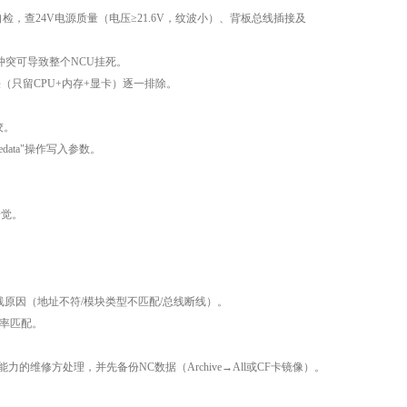
检，查24V电源质量（电压≥21.6V，纹波小）、背板总线插接及
地址冲突可导致整个NCU挂死。
法（只留CPU+内存+显卡）逐一排除。
绞。
data"操作写入参数。
错觉。
体I/O模块掉线原因（地址不符/模块类型不匹配/总线断线）。
波特率匹配。
的维修方处理，并先备份NC数据（Archive→All或CF卡镜像）。