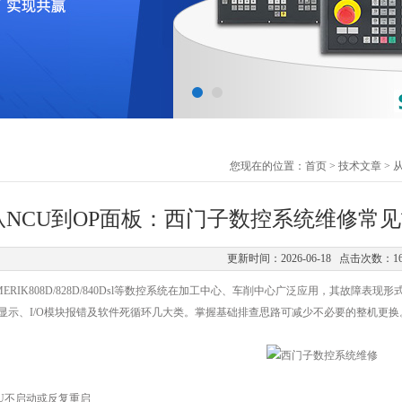
您现在的位置：
首页
>
技术文章
> 
从NCU到OP面板：西门子数控系统维修常
更新时间：2026-06-18 点击次数：1
RIK808D/828D/840Dsl等数控系统在加工中心、车削中心广泛应用，其故障表
）无显示、I/O模块报错及软件死循环几大类。掌握基础排查思路可减少不必要的整机更换
U不启动或反复重启