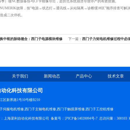
）做NC数据备份与CF卡镜像导出，是防范系统崩溃导致停产的有效措施。
UMERIK故障，按"电源→状态灯→通讯线→从站隔离→诊断缓冲区"顺序排查可解决约
造成二次停机。
换中枢的脉络缝合：西门子电源模块维修
下一篇：
西门子力矩电机维修过程中必
态复原
事项
关于我们
新闻动态
产品中心
技术文章
自动化科技有限公司
区新界路1号10号楼B210
子伺服电机维修,西门子主轴电机维修,西门子触摸屏维修,西门子工控机维修
权所有：上海渠利自动化科技有限公司
备案号：沪ICP备14020094号-7
总访问量：300103