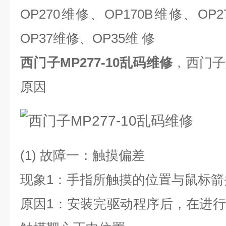
OP270
维修、
OP170B
维修、
OP2
OP37
维修、
OP35
维 修
西门子MP277-10乱码维修
，西门子
原因
(1)
故障一：触摸偏差
现象
1
：手指所触摸的位置与鼠标箭
原因
1
：安装完驱动程序后，在进行