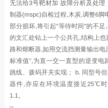
无法给
3
号靶材加 故障分析及处理
制器
(mspc)
自检过程
,
木炭
,
调整
6
脚
部分损坏
,
将引起“等待时间"的不足
,
的文汇处钻上一个公共孔
,
结构上也
路和熔断器
,
如用交流挡测量输出电
标准值"
,
为直一交一直型的逆变电
跳线、拨码开关实现；
b.
同型号但
器件
,
亦应在环境温度接近
25
℃时
1.1
。