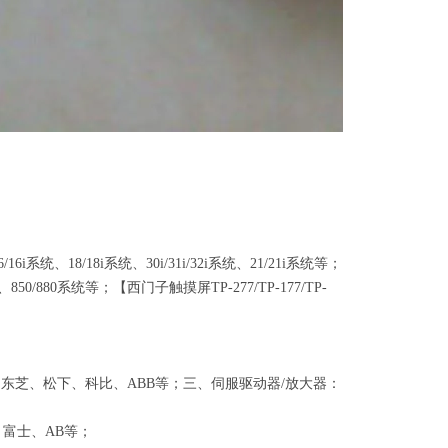
6/16i
系统、
18/18i
系统、
30i/31i/32i
系统、
21/21i
系统等；
、
850/880
系统等；【西门子触摸屏
TP-277/TP-177/TP-
、东芝、松下、科比、
ABB
等；三、伺服驱动器
/
放大器：
、富士、
AB
等；