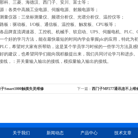
那科、三菱、海德汉、西门子、安川、富士等；
源：各类中高频工业电源、伺服电源、射频电源等；
测量仪器：三坐标测量仪、频谱分析仪、光谱分析仪、温控仪等；
路板：驱动板、
I/O
板、通信板、温控板、触发板、
CPU
板等；
各品牌直流调速器、工控机、机械手、软启动、
UPS
、伺服电机、
PLC
、
一个好的学习方法，能在最快最短的时间内学会掌握plc的应用，特此为初
PLC，希望对大家有所帮助，这是某个学员学习时候的一些学习方法及
好的建议，也希望同学们能向我积极提出来，我们共同讨论学习和进步。
件接线，：开关量输入输出的接线，模拟量输入输出的接线。
子Smart1000触摸失灵维修
下一篇：
西门子MP277通讯连不上维
关于我们
新闻动态
产品中心
技术文章