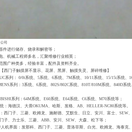
修公司
器件进行储存、烧录和解密等；
电、机械工程师多名，汇聚维修行业精英；
范围广种类多，经验丰富，配件及资料齐全。
【西门子触摸屏不显示、花屏、黑屏、触摸失灵、屏碎维修】
UC
系列：
0/0i
系统、
5
系统、
6
系统、
7M
系统、
10/11
系统、
15/15i
系统、
1
MENS
系列：
3
系统、
6
系统、
802S/802C
系统、
810T/810M
系统、
840D
系统
BISHI
系列：
64M
系统、
E60
系统、
E64
系统、
C6
系统、
M70
系统等；
统：海德汉、大畏
OKUMA
、哈斯、发格、
AB
、
HELLER-NC80
系统等。
：西门子、三菱、欧姆龙、施耐德、艾默生、日立、安川、富士、
SEW
门子、力士乐、三菱、
ABB
、安川、
SEW
、大森、松下等；
/
人机界面：发那科、西门子、三菱、普洛菲斯、白光、欧姆龙、海泰克