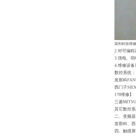
渠利科技维
2.
对可编程
3.
强电、弱
4.
维修设备
数控系统：
发那科
FAN
西门子
SIE
178
维修】
三菱
MITSU
其它数控系
二、变频器
发那科、西
四、触摸屏