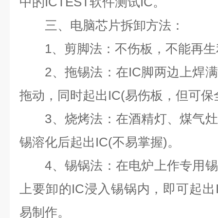
中的
ICTEST
软件测试
IC
。
三、电脑芯片拆卸方法：
1
、剪脚法：不伤板，不能再生
2
、拖锡法：在
IC
脚两边上焊满
拖动，同时起出
IC(
易伤板，但可保
3
、烧烤法：在酒精灯、煤气灶
锡溶化后起出
IC(
不易掌握
)
。
4
、锡锅法：在电炉上作专用锡
上要卸的
IC
浸入锡锅内，即可起出
易制作。