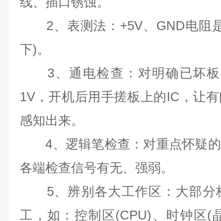
线、插口锈蚀。
2
、表测法：
+5V
、
GND
电阻
下
)
。
3
、通电检查：对明确已坏板
1V
，开机后用手搓板上的
IC
，让有
感知出来。
4
、逻辑笔检查：对重点怀疑的
各端检查信号有无、强弱。
5
、辨别各大工作区：大部分
工，如：控制区
(CPU)
、时钟区
(