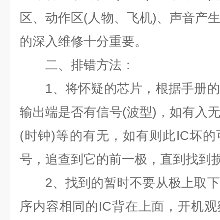
区、动作区
(
人物、飞机
)
、声音产
的深入维修十分重要。
二、排错方法：
1
、将怀疑的芯片，根据手册的
输出端是否有信号
(
波型
)
，如有入
(
时钟
)
等的有无，如有则此
IC
坏的
号，追查到它的前一极，直到找到
2
、找到的暂时不要从极上取下
序内容相同的
IC
背在上面，开机观