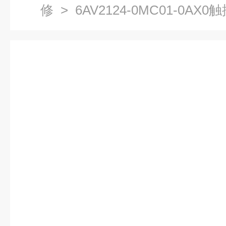
修
> 6AV2124-0MC01-0AX