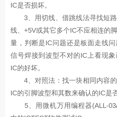
IC
是否损坏。
3
、用切线、借跳线法寻找短路
线、
+5V
或其它多个
IC
不应相连的
量，判断是
IC
问题还是板面走线问
信号焊接到波型不对的
IC
上看现象
IC
的好坏。
4
、对照法：找一块相同内容的
IC
的引脚波型和其数来确认的
IC
是
5
、用微机万用编程器
(ALL-03