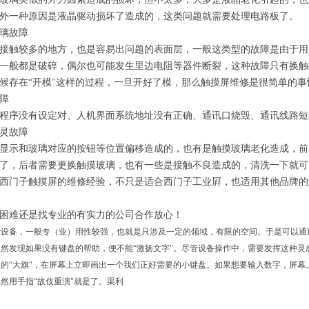
外一种原因是液晶驱动损坏了造成的，这类问题就需要处理电路板了。
璃故障
接触较多的地方，也是容易出问题的表面层，一般这类型的故障是由于用
一般都是破碎，偶尔也可能发生里边电阻等器件断裂，这种故障只有换触
候存在
“开模"这样的过程，一旦开好了模，那么触摸屏维修是很简单的
障
程序没有设定对、人机界面系统地址没有正确、通讯口烧毁、通讯线路短
灵故障
显示和玻璃对应的按钮等位置偏移造成的，也有是触摸玻璃老化造成，前
了，后者需要更换触摸玻璃，也有一些是接触不良造成的，清洗一下就可
西门子触摸屏的维修经验，不只是适合西门子工业屛，也适用其他品牌的
困难还是找专业的有实力的公司合作放心！
设备，一般专（业）用性较强，也就是只涉及一定的领域，有限的空间。于是可以通
然发现如果没有键盘的帮助，便不能“激扬文字"。尽管设备操作中，需要发挥这种灵
的“大旗"，在屏幕上立即画出一个我们正好需要的小键盘。如果想要输入数字，屏
然用手指“故伎重演"就是了。渠利