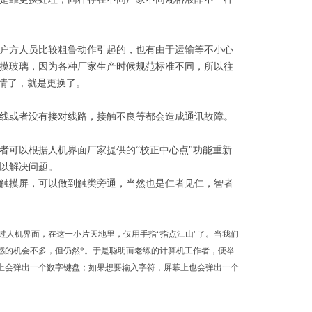
户方人员比较粗鲁动作引起的，也有由于运输等不小心
摸玻璃，因为各种厂家生产时候规范标准不同，所以往
事情了，就是更换了。
线或者没有接对线路，接触不良等都会造成通讯故障。
者可以根据人机界面厂家提供的
“校正中心点"功能重新
以解决问题。
触摸屏，可以做到触类旁通，当然也是仁者见仁，智者
过人机界面，在这一小片天地里，仅用手指“指点江山"了。当我们
感的机会不多，但仍然*。于是聪明而老练的计算机工作者，便举
幕上会弹出一个数字键盘；如果想要输入字符，屏幕上也会弹出一个