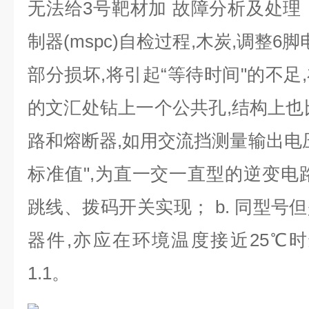
无法给
3
号靶材加 故障分析及处理
制器
(mspc)
自检过程
,
木炭
,
调整
6
脚
部分损坏
,
将引起“等待时间"的不足
,
的文汇处钻上一个公共孔
,
结构上也
路和熔断器
,
如用交流挡测量输出电
标准值"
,
为直一交一直型的逆变电
跳线、拨码开关实现；
b.
同型号但
器件
,
亦应在环境温度接近
25
℃时
1.1
。