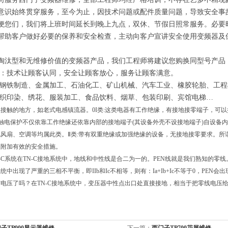
意识始终贯穿服务，至今为止，因技术问题或配件质量问题，导致安全事
便您们，我们将上班时间延长到晚上九点，双休、节假日照常服务。必要
帮助客户做好必要的保养和安全检查，主动向客户宣讲安全使用变频器及
淘汰型和无维修价值的变频器产品，我们工程师将建议您购换同型号产品
：技术让顾客认同，安全让顾客放心，服务让顾客满意。
钢铁制造、金属加工、石油化工、矿山机械、汽车工业、橡胶轮胎、工程
织印染、绣花、服装加工、食品饮料、烟草、包装印刷、宾馆电梯
…
接触的地方，如老式电感镇流器。0I类:这类电器有工作绝缘，有接地接零端子，可以
器触电保护不仅依靠工作绝缘还依靠内部的接地端子(其设备外壳不设接地端子)自设
风扇、空调等均属此类。Ⅱ类:带有双重绝缘或加强绝缘的设备，无接地接零要求。所
及附加有效的安全措施。
TN-C系统在TN-C接地系统中，地线和中性线是合二为一的。PEN线就是我们熟知的
统中出现了严重的三相不平衡，即IIb和Ic不相等，则有：Ia+Ib+Ic不等于0，PE
电压了吗？在TN-C接地系统中，变压器中性点出口处直接接地，相当于把零线电压