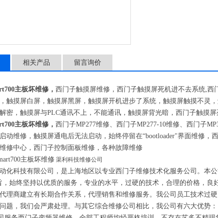
相关产品
留言询价
rt700主板坏维修，
西门子触摸屏维修
，西门子触摸屏死机进不去系统
,
西
，触摸屏白屏，触摸屏黑屏，触摸屏开机进步了系统，触摸屏触摸不灵，
解密，触摸屏与
PLC
通讯不上，不能通讯，触摸屏背光暗，西门子触摸屏
rt700主板坏维修，
西门子
MP277
维修、西门子
MP277-10
维修、西门子
MP
启动维修，触摸屏通电后无法启动，始终停留在
“
bootloader
"界面维修，
维修中心，西门子控制面板维修，各种故障
维修
渠利科技维修公司
动化科技有限公司，是上海地区以专业西门子维修技术化服务公司。本公
旨，始终坚持以优质的服务，专业的水平，过硬的技术，合理的价格，良
代理商建立有长期合作关系，代理销售和维修服务。我公司员工技术过硬
问题，我们会严肃处理。与其它综合维修公司相比，我公司有六大优势：
司服务西门子变频器维修，全部工程师均经严格培训，不存在艺多不精现