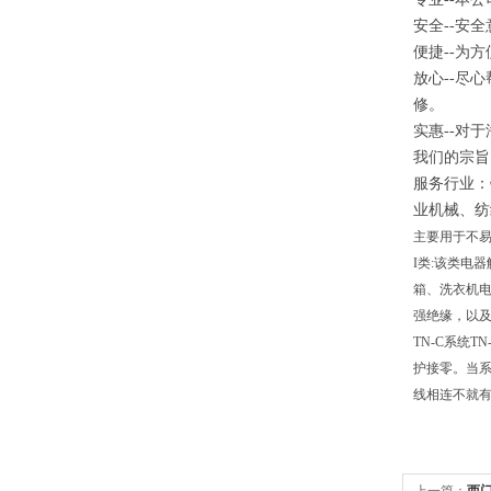
安全
--
安全
便捷
--
为方
放心
--
尽心
修。
实惠
--
对于
我们的宗旨
服务行业：
业机械、纺
主要用于不易
I类:该类电
箱、洗衣机电
强绝缘，以
TN-C系统
护接零。当系
线相连不就有