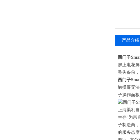
产品介绍
西门子Sma
屏上电花屏
丢失备份，
西门子Sma
触摸屏无法
子操作面板
上海
渠利
自
生存
"为宗
子制造商，
的服务态度
专业
--
本公