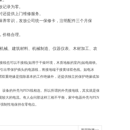
故记录为零。
时还提供上门维修服务。
保养常识，发放公司统一保修卡，注明配件三个月保
，价格合理。
机械、建筑材料、机械制造、仪器仪表、木材加工、农
接线也可以不接线(如用于干燥环境，木质地板的室内)如电烙铁。
备内引出带保护插头的电源线，将接地端子接黄绿双色线。如电冰
谓双重绝缘是指除基本的工作绝缘外，还提供独立的保护绝缘或加
零线。设备的外壳与PEN线相连。所以所谓的外壳接地线，其实就是保
N会出现较大的电流。有人会问那这样三相不平衡，家中电器外壳与PEN
给强制性地保持在零电位。