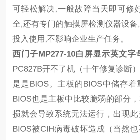
可轻松解决
,
一般故障当天即可修
全
,
还有专门的触摸屏检测仪器设备
,
投入使用
,
不影响企业生产任务。
西门子MP277-10白屏显示英文
PC827B
开不了机（十年修复诊断
是是
BIOS
。主板的
BIOS
中储存着
BIOS
也是主板中比较脆弱的部分，
损就会导致系统无法运行，出现此
BIOS
被
CIH
病毒破坏造成（当然也