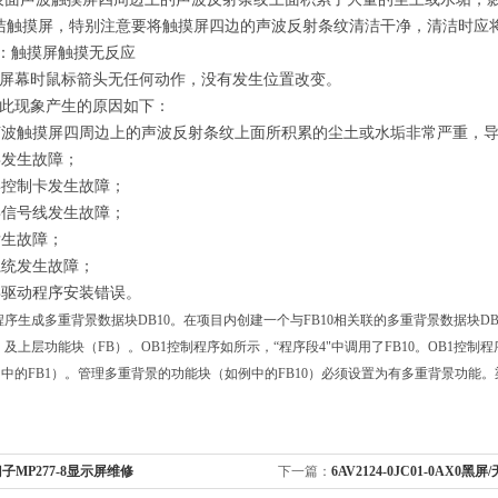
洁触摸屏，特别注意要将触摸屏四边的声波反射条纹清洁干净，清洁时应
：触摸屏触摸无反应
屏幕时鼠标箭头无任何动作，没有发生位置改变。
此现象产生的原因如下：
波触摸屏四周边上的声波反射条纹上面所积累的尘土或水垢非常严重，
发生故障；
控制卡发生故障；
信号线发生故障；
发生故障；
统发生故障；
驱动程序安装错误。
程序生成多重背景数据块DB10。在项目内创建一个与FB10相关联的多重背景数据块DB10，符
）及上层功能块（FB）。OB1控制程序如所示，“程序段4"中调用了FB10。OB1
中的FB1）。管理多重背景的功能块（如例中的FB10）必须设置为有多重背景功能。
子MP277-8显示屏维修
下一篇：
6AV2124-0JC01-0AX0黑