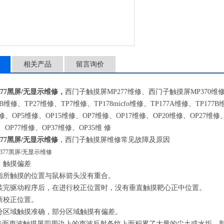
相关产品
留言询价
77黑屏/无显示维修，
西门子触摸屏
MP277
维修、西门子触摸屏
MP370
维
B
维修、
TP27
维修、
TP7
维修、
TP178micfo
维修、
TP177A
维修、
TP177B
修、
OP5
维修、
OP15
维修、
OP7
维修、
OP17
维修、
OP20
维修、
OP27
维修
、
OP77
维修、
OP37
维修、
OP35
维 修
77黑屏/无显示维修
，西门子触摸屏维修常见故障及原因
：触摸偏差
指所触摸的位置与鼠标箭头没有重合。
装完驱动程序后，在进行校正位置时，没有垂直触摸靶心正中位置。
新校正位置。
分区域触摸准确，部分区域触摸有偏差。
表面声波触摸屏四周边上的声波反射条纹上面积累了大量的尘土或水垢，