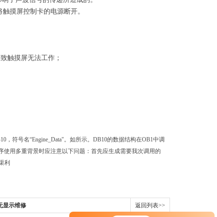
将触摸屏控制卡的电源断开。
导致触摸屏无法工作；
号名“Engine_Data"。如所示。DB10的数据结构在OB1中调
控制程序使用多重背景时应注意以下问题：首先应生成需要我次调用的
渠利
屏/无显示维修
返回列表>>