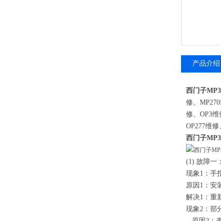
产品介绍
西门子MP3
修、
MP270
修、
OP3
维
OP277
维修
西门子MP3
(1)
故障一
现象
1
：手
原因
1
：安
解决
1
：重
现象
2
：部
原因
2
：