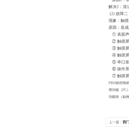
解决
2
：清
(2)
故障二
现象：触摸
原因：造成
① 表面声
② 触摸屏
③ 触摸屏
④ 触摸屏
⑤ 串口
⑥ 操作系
⑦ 触摸屏
FB10的控制
用功能（FC
功能块（如例
上一篇：
西门