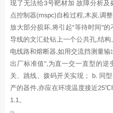
现了无法给
3
号靶材加 故障分析及
点控制器
(mspc)
自检过程
,
木炭
,
调整
放大部分损坏
,
将引起“等待时间"的
导线的文汇处钻上一个公共孔
,
结构
电线路和熔断器
,
如用交流挡测量输
出厂标准值"
,
为直一交一直型的逆
关、跳线、拨码开关实现；
b.
同型
产的器件
,
亦应在环境温度接近
25
℃
1.1
。