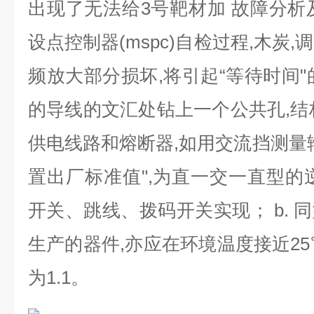
出现了无法给
3
号靶材加 故障分析
设点控制器
(mspc)
自检过程
,
木炭
,
调
频放大部分损坏
,
将引起“等待时间"
的导线的文汇处钻上一个公共孔
,
结
供电线路和熔断器
,
如用交流挡测量
置出厂标准值"
,
为直一交一直型的
开关、跳线、拨码开关实现；
b.
同
生产的器件
,
亦应在环境温度接近
25
为
1.1
。