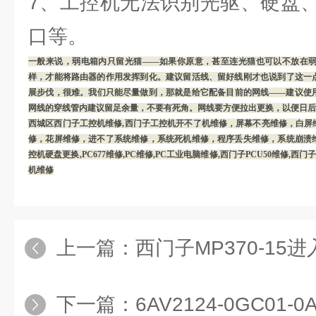
7、工控机无法识别光驱、硬盘
口等。
一般来说，弱电箱内只留光猫——如果你原意，甚至连光猫也可以不放在
样，才能将路由器的作用发挥到化。建议留活线、留好线刚才也说到了这一
展步伐，很难。我们只能尽量做到，那就是给它配备目前的网线——建议使
网线的穿线管内建议留足余量，不要有死角。网线要方便拉出更换，以便日后
西城区西门子工控机维修,西门子工控机开不了机维修，屏幕不亮维修，白屏
修，花屏维修，进不了系统维修，系统死机维修，程序丢失维修，系统崩溃
控机硬盘更换,PC677维修,PC维修,PC工业电脑维修,西门子PCU50维修,西门
机维修
上一篇：
西门子MP370-15
下一篇：
6AV2124-0GC01