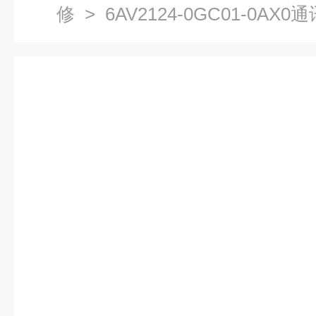
修
> 6AV2124-0GC01-0A