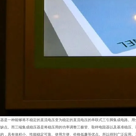
压器是一种能够将不稳定的直流电压变为稳定的直流电压的串联式三引脚集成电路。用
等缺点。而三端集成稳压器是将稳压用的功率调整三极管、取样电阻器以及基准稳压、
成的，具有体积小、性能稳定可靠、使用方便、价格低廉等优点。所以得到广泛应用。