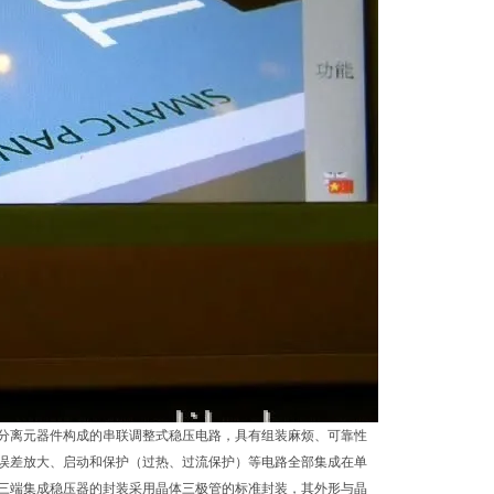
分离元器件构成的串联调整式稳压电路，具有组装麻烦、可靠性
误差放大、启动和保护（过热、过流保护）等电路全部集成在单
三端集成稳压器的封装采用晶体三极管的标准封装，其外形与晶