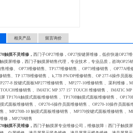
相关产品
留言询价
370触摸不灵维修，
西门子
OP27
维修，
OP27
按键屏维修，低价快速
OP27
维
触摸屏维修，西门子触摸屏销售代理，专业技术，专业品质，咨询
OP25
销售维修、
OP73
维修销售、
TP177
维修销售 、
OP73
维修销售 、
OP77A
维
修销售、
TP 177B
维修销售 、
k,77B PN/DP
维修销售、
OP 277-6
操作员面板
P277-8
按键式面板
MP277
维修销售 、
MP277-10
维修销售 、渠利维修，
M
" TOUCH
维修销售 、
IMATIC MP 377 15" TOUCH
维修销售 、
IMATIC MP 
旧屏
TP170A
触摸式面板维修销售 、
TP170B
触摸式面板维修销售 、
OP170
摸式面板维修销售 、
OP270-6
操作员面维修销售 、
OP270-10
操作员面板维
售 、
MP270B-10
触摸式面板维修销售 、
MP370
按键式面板维修销售 、
M
维修，
MP270
销售
370触摸不灵维修，
西门子触摸屏专业维修公司，维修故障：西门子触摸屏
修，白屏维修，液晶屏显示竖条维修，液晶屏显示横条维修，液晶屏显示