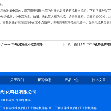
样。
以用来测量电流的，用万用表测量电流的时候也是要分直流和交流的。下面以胜利数字
分是低压，小电流为主。如图。先估算大概的电流，选好测量档。黑表笔插COM，红表
档。将要测量的电路回路中的某个点断开，将表两表笔串联在电路中。如果电流从黑表
子Smart700读进条读不过去维修
下一篇：
西门子MP277-8横屏/竖屏维
关于我们
新闻动态
产品中心
技术文章
自动化科技有限公司
区新界路1号10号楼B210
子伺服电机维修,西门子主轴电机维修,西门子触摸屏维修,西门子工控机维修