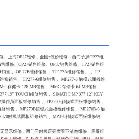
修，上海
OP27
维修，全国
z
低价维修，西门子屏
OP27
维
销售维修、
OP27
销售维修、
OP37
销售维修、
TP27
销售维
修销售 、
OP 77B
维修销售 、
TP177A
维修销售、 、
TP
维修销售 、
TP277-6
维修销售 、
MP277-8
触摸式面板维
MC
存储卡
128 MB
销售 、
MMC
存储卡
64 MB
销售 、
377 19" TOUCH
维修销售 、
SIMATIC MP 377 12" KEY
B
操作员面板维修销售 、
TP270-6
触摸式面板维修销售 、
修销售 、
MP270B
按键式面板维修销售 、
MP270B-6
触
P370
触摸式面板维修销售 、
MP370
触摸式面板维修销
无显示维修，西门子触摸屏亮度看不清楚维修，黑屏维
多画面维修，以及液晶屏显示疑难杂症均可维修，触摸