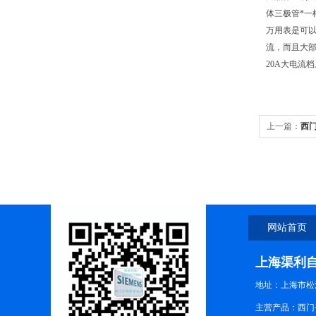
体三极管*一
万用表是可
流，而且大部
20A大电流
上一篇：
西门
网站首页
上海渠利
地址：上海市松江
主营产品：西门