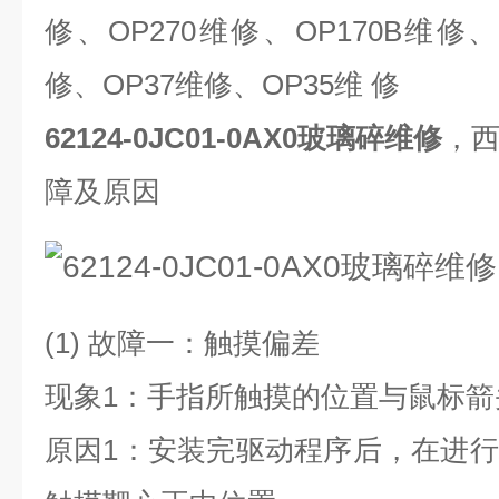
修、
OP270
维修、
OP170B
维修
修、
OP37
维修、
OP35
维 修
62124-0JC01-0AX0玻璃碎维修
，
障及原因
(1)
故障一：触摸偏差
现象
1
：手指所触摸的位置与鼠标箭
原因
1
：安装完驱动程序后，在进行