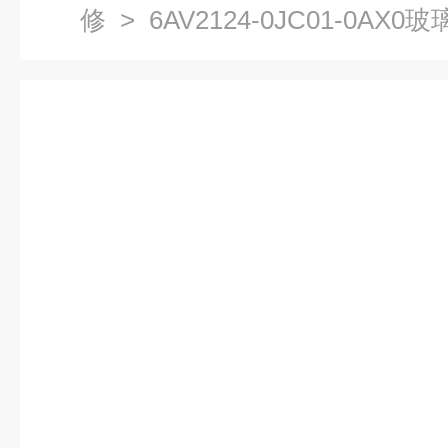
修
> 6AV2124-0JC01-0AX