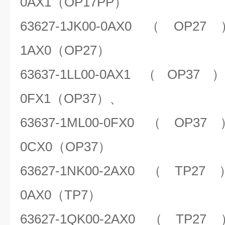
0AX1
（
OP17PP
）
63627-1JK00-0AX0
（
OP27
1AX0
（
OP27
）
63637-1LL00-0AX1
（
OP37
0FX1
（
OP37
）、
63637-1ML00-0FX0
（
OP37
0CX0
（
OP37
）
63627-1NK00-2AX0
（
TP27
0AX0
（
TP7
）
63627-1QK00-2AX0
（
TP27