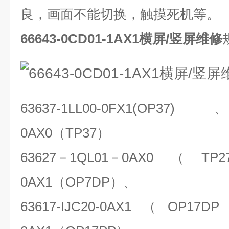
良，画面不能切换，触摸死机等。
66643-0CD01-1AX1横屏/竖屏维修
63637-1LL00-0FX1(OP37)
0AX0
（
TP37
）
63627
－
1QL01
－
0AX0
（
TP2
0AX1
（
OP7DP
）、
63617-IJC20-0AX1
（
OP17DP