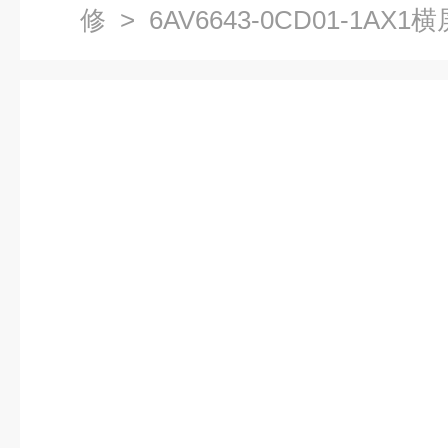
修
> 6AV6643-0CD01-1AX