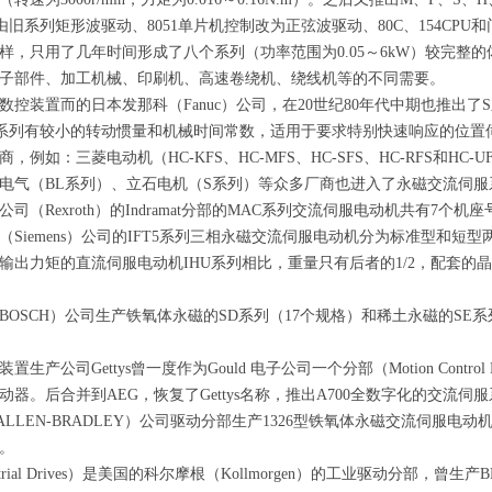
由旧系列矩形波驱动、
8051
单片机控制改为正弦波驱动、
80C
、
154CPU
和
样，只用了几年时间形成了八个系列（功率范围为
0.05
～
6kW
）较完整的
子部件、加工机械、印刷机、高速卷绕机、绕线机等的不同需要。
数控装置而的日本发那科（
Fanuc
）公司，在
20
世纪
80
年代中期也推出了
S
系列有较小的转动惯量和机械时间常数，适用于要求特别快速响应的位置
商，例如：三菱电动机（
HC-KFS
、
HC-MFS
、
HC-SFS
、
HC-RFS
和
HC-U
电气（
BL
系列）、立石电机（
S
系列）等众多厂商也进入了永磁交流伺服
公司（
Rexroth
）的
Indramat
分部的
MAC
系列交流伺服电动机共有
7
个机座
（
Siemens
）公司的
IFT5
系列三相永磁交流伺服电动机分为标准型和短型
输出力矩的直流伺服电动机
IHU
系列相比，重量只有后者的
1/2
，配套的晶
BOSCH
）公司生产铁氧体永磁的
SD
系列（
17
个规格）和稀土永磁的
SE
系
装置生产公司
Gettys
曾一度作为
Gould
电子公司一个分部（
Motion Control 
动器。后合并到
AEG
，恢复了
Gettys
名称，推出
A700
全数字化的交流伺服
ALLEN-BRADLEY
）公司驱动分部生产
1326
型铁氧体永磁交流伺服电动
。
rial Drives
）是美国的科尔摩根（
Kollmorgen
）的工业驱动分部，曾生产
B