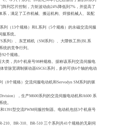
门阵列芯片控制，力矩波动由
24%
降低到
7%
，并提高了
体系，满足了工作机械、搬运机构、焊接机械人、装配
系列（
13
个规格）和
L
系列（
5
个规格）的永磁交流伺服
伺服系统。
FS
系列）、东芝精机（
SM
系列）、大隈铁工所
(BL
系
系统的竞争行列。
号
92
个规格。
两大类，共
8
个机座号
98
种规格。据称该系列交流伺服电
体管脉宽调制驱动器
6SC61
系列，多的可供
6
个轴的电动
列（
8
个规格）交流伺服电动机和
Servodyn SM
系列的驱
Division
），生产
M600
系列的交流伺服电动机和
A600
系
系统。
机和
1391
型交流
PWM
伺服控制器。电动机包括
3
个机座号
R-210
、
BR-310
、
BR-510
三个系列共
41
个规格的无刷伺