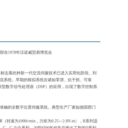
部在
1978
年汉诺威贸易博览会
这标志着此种新一代交流伺服技术已进入实用化阶段。到
流系统。早期的模拟系统在诸如零漂、抗干扰、可靠
新型数字信号处理器（
DSP
）的应用，出现了数字控制系
准确的全数字位置伺服系统。典型生产厂家如德国西门
床（转速为
1000r/min
，力矩为
0.25
～
2.8N.m
），
R
系列适
、
C
、
G
六个系列。
20
世纪
90
年代先后推出了新的
D
系列