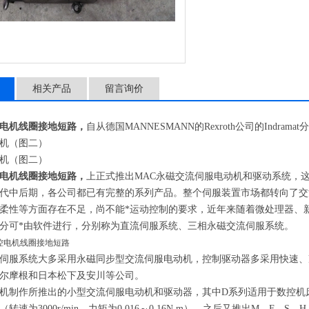
相关产品
留言询价
电机线圈接地短路，
自从德国
MANNESMANN
的
Rexroth
公司的
Indramat
分
机（图二）
机（图二）
电机线圈接地短路，
上正式推出
MAC
永磁交流伺服电动机和驱动系统，
代中后期，各公司都已有完整的系列产品。整个伺服装置市场都转向了交
柔性等方面存在不足，尚不能*运动控制的要求，近年来随着微处理器、
分可*由软件进行，分别称为直流伺服系统、三相永磁交流伺服系统。
伺服系统大多采用永磁同步型交流伺服电动机，控制驱动器多采用快速、
尔摩根和日本松下及安川等公司。
机制作所推出的小型交流伺服电动机和驱动器，其中
D
系列适用于数控机
（转速为
3000r/min
，力矩为
0.016
～
0.16N.m
）。之后又推出
M
、
F
、
S
、
H