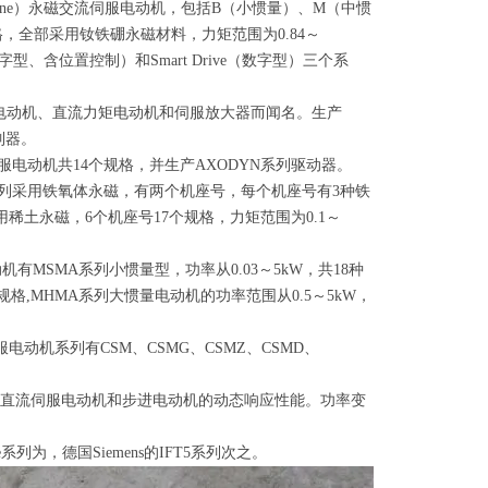
ne
）永磁交流伺服电动机，包括
B
（小惯量）、
M
（中惯
格，全部采用钕铁硼永磁材料，力矩范围为
0.84
～
字型、含位置控制）和
Smart Drive
（数字型）三个系
电动机、直流力矩电动机和伺服放大器而闻名。生产
制器。
服电动机共
14
个规格，并生产
AXODYN
系列驱动器。
列采用铁氧体永磁，有两个机座号，每个机座号有
3
种铁
用稀土永磁，
6
个机座号
17
个规格，力矩范围为
0.1
～
动机有
MSMA
系列小惯量型，功率从
0.03
～
5kW
，共
18
种
规格
,MHMA
系列大惯量电动机的功率范围从
0.5
～
5kW
，
服电动机系列有
CSM
、
CSMG
、
CSMZ
、
CSMD
、
直流伺服电动机和步进电动机的动态响应性能。功率变
e
系列为，德国
Siemens
的
IFT5
系列次之。