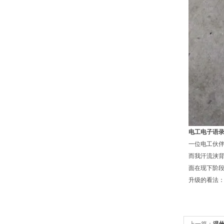
电工电子语
一位电工伙伴
而我汗流浃
面在现下阶
升级的看法