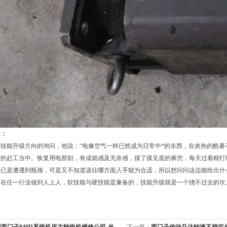
录：
技能升级方向的询问，他说：“电像空气一样已然成为日常中*的东西，在炎热的酷
背的赶工当中。恢复用电那刻，有成就感及无奈感，摸了摸见底的裤兜，每天过着精打
段已是遭遇到瓶颈，可是又不知道该往哪方面入手较为合适，所以想问问这边能给出什
：在任一行业做到人上人，软技能与硬技能是兼备的，技能升级就是一个绕不过去的坎