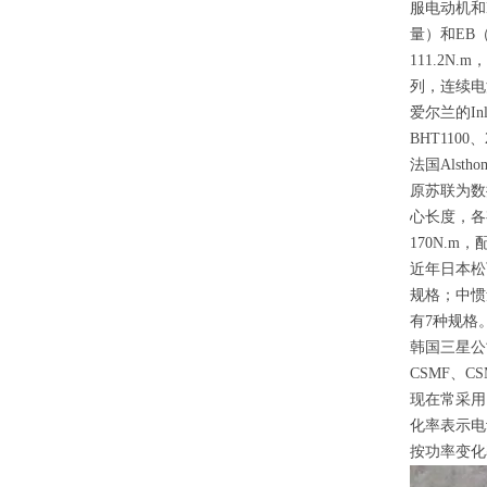
服电动机和
量）和
EB
111.2N.m
，
列，连续电
爱尔兰的
In
BHT1100
、
法国
Alstho
原苏联为数
心长度，各
170N.m
，
近年日本松
规格；中惯
有
7
种规格
韩国三星公
CSMF
、
CS
现在常采用
化率表示电
按功率变化