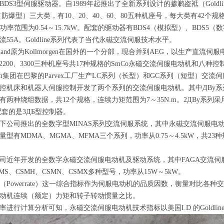
BDS3
型伺服驱动器。自
1989
年起推出了全新系列设计的掺鹣盗袛（
Goldli
（防爆型）三大类，有
10
、
20
、
40
、
60
、
80
五种机座号，每大类有
42
个规
功率范围为
0.54
～
15.7kW
。配套的驱动器有
BDS4
（模拟型）、
BDS5
（数
流
55A
。
Goldline
系列代表了当代永磁交流伺服技术水平。
land
原为
Kollmorgen
在国外的一个分部，现合并到
AEG
，以生产直流伺服
2200
、
3300
三种机座号共
17
种规格的
SmCo
永磁交流伺服电动机和八种控
m
集团在巴黎的
Parvex
工厂生产
LC
系列（长型）和
GC
系列（短型）交流伺
控机床和机器人伺服控制开发了两个系列的交流伺服电动机。其中
Д
By
系
有两种绕组数据，共
12
个规格，连续力矩范围为
7
～
35N.m
。
2
Д
By
系列采
配套的是
3
ДБ型控制器。
下公司推出的全数字型
MINAS
系列交流伺服系统，其中永磁交流伺服电
量型有
MDMA
、
MGMA
、
MFMA
三个系列，功率从
0.75
～
4.5kW
，共
23
种
。
司近年开发的全数字永磁交流伺服电动机及驱动系统，其中
FAGA
交流伺
MS
、
CSMH
、
CSMN
、
CSMX
多种型号，功率从
15W
～
5kW
。
（
Powerrate
）这一综合指标作为伺服电动机的品质因数，衡量对比各种交
动机连续（额定）力矩和转子转动惯量之比。
率进行计算分析可知，永磁交流伺服电动机技术指标以美国
I.D
的
Goldlin