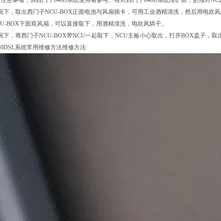
注意事项，供西门子840D系统使用者参考、在对西门子840D系统维护前，必须对NC
况下，取出西门子NCU-BOX正面电池与风扇插卡，可用工业酒精清洗，然后用电吹
CU-BOX下面双风扇，可以直接取下，用酒精清洗，电吹风烘干。
况下，将西门子NCU-BOX带NCU一起取下，NCU主板小心取出，打开BOX盖子，取
40DSL系统常用维修方法维修方法