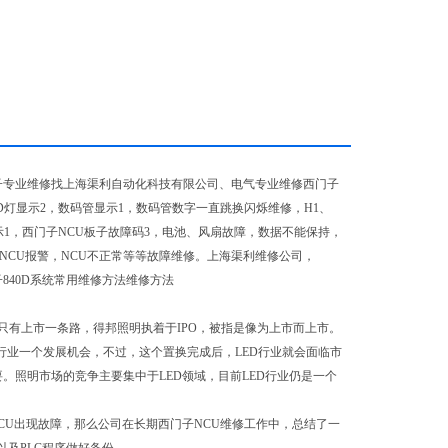
门子专业维修找上海渠利自动化科技有限公司、电气专业维修西门子
，LED灯显示2，数码管显示1，数码管数字一直跳换闪烁维修，H1、
U显示1，西门子NCU板子故障码3，电池、风扇故障，数据不能保持，
NCU报警，NCU不正常等等故障维修。上海渠利维修公司，
840D系统常用维修方法维修方法
有上市一条路，得邦照明执着于IPO，被指是像为上市而上市。
行业一个发展机会，不过，这个置换完成后，LED行业就会面临市
。照明市场的竞争主要集中于LED领域，目前LED行业仍是一个
CU出现故障，那么公司在长期西门子NCU维修工作中，总结了一