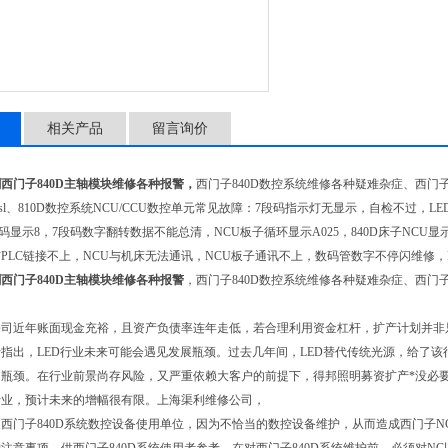
相关产品
留言询价
西门子840D主轴模块维修各种报警，
西门子840D数控系统维修各种疑难杂症、西
0D sl、810D数控系统NCU/CCU数控单元常见故障：7段码指示灯无显示，自检不过
段码显示8，7段码数字翻转数据不能总清，NCU板子循环显示A025，840D床子NC
PLC链接不上，NCU与机床无法通讯，NCU板子通讯不上，数码管数字不停闪维修，
西门子840D主轴模块维修各种报警
，西门子840D数控系统维修各种疑难杂症、西门子
司近年账面现金充裕，且资产负债率连年走低，若合理利用资金杠杆，扩产计划并非只
指出，LED行业未来可能会遇见发展瓶颈。过去几年间，LED替代传统光源，给了该
瓶颈。在行业前景尚存风险，又严重依赖大客户的前提下，得邦照明募资扩产*没必要
行业，预计未来的增幅很有限。上海渠利维修公司，
西门子840D系统数控设备使用单位，因为不恰当的数控设备维护，从而造成西门子N