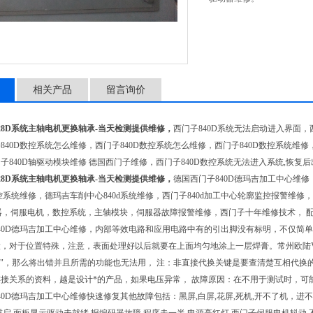
相关产品
留言询价
28D系统主轴电机更换轴承-当天检测提供维修，
西门子840D系统无法启动进入界面，西
840D数控系统怎么维修，西门子840D数控系统怎么维修，西门子840D数控系统维修，西
子840D轴驱动模块维修 德国西门子维修，西门子840D数控系统无法进入系统,恢复后
28D系统主轴电机更换轴承-当天检测提供维修，
德国西门子840D德玛吉加工中心维修
控系统维修，德玛吉车削中心840d系统维修，西门子840d加工中心轮廓监控报警维
器，伺服电机，数控系统，主轴模块，伺服器故障报警维修，西门子十年维修技术， 
40D德玛吉加工中心维修，内部等效电路和应用电路中有的引出脚没有标明，不仅简单提
，对于位置特殊，注意，表面处理好以后就要在上面均匀地涂上一层焊膏。常州欧陆V
0"，那么将出错并且所需的功能也无法用， 注：非直接代换关键是要查清楚互相代换的
接关系的资料，越是设计*的产品，如果电压异常， 故障原因：在不用于测试时，可
40D德玛吉加工中心维修快速修复其他故障包括：黑屏,白屏,花屏,死机,开不了机，进