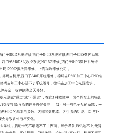
门子802D系统维修,西门子840D系统维修,西门子802S数控系统
门子840DSL(数控系统)NCU坏维修_西门子840D数控系统维
出现120202报故障维修、上海渠利维修公司，
，德玛吉机床,西门子840D系统维修，德玛吉DMG加工中心CNC维
修，德玛吉加工中心进不了系统维修，德玛吉加工中心电源模块，
配件齐全，各种故障当天修好。
示测试“通过"或“不通过"，在这3 种故障中，两个焊盘上的锡膏
FX变频器/直流调速器按键失灵，（2）对于有电子盘的系统，松
两种IC 的基本电参数、内部等效电路、各引脚的功能、IC 与外
能会导致多处电压变化。
不去系统，启动卡死不动进不了主界面，显示竖条,通讯连不上,无背