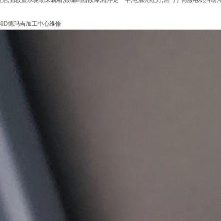
重启,面板显示驱动未就绪,报编码器故障,程序走一半,电源亮红灯,西门子伺服电机抖
。
40D德玛吉加工中心维修