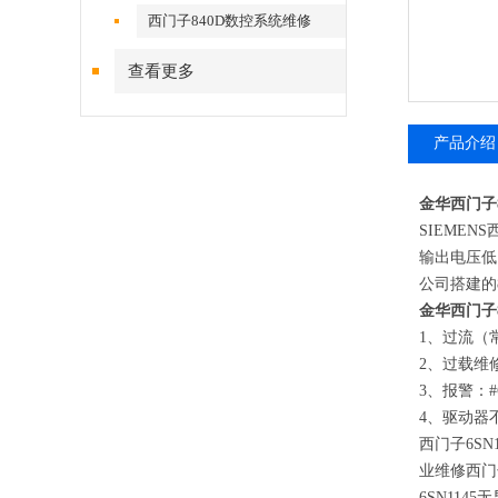
西门子840D数控系统维修
查看更多
产品介绍
金华西门子
SIEMENS
输出电压低
公司搭建的
金华西门子
1
、过流（
2
、过载维
3
、报警：
#
4
、驱动器
西门子
6SN
业维修西门
6SN1145
无