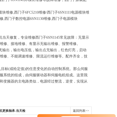
模块维修
,
西门子
6FC5210
维修
/
西门子
6SN1111
电源模块维
修
,
西门子数控电源
6SN1130
维修
,
西门子电源模块
机当天修复，专业维修西门子
6SN1145
常见故障：无显示
维修、接地维修、有显示无输出维修、报警维修。
无输出，输出电压低，输出点无输出，红色灯亮，启动
维修、不能调速维修、限流运行维修等。配件齐全，技
随输入目标(或给定值)的任意变化的自动控制系统。那么伺服
服系统的组成，由伺服驱动器和伺服电机组成。这里我
和变频器的主电路类似，电源经过整流，逆变，实现从
电机更换轴承-当天检
返回列表>>