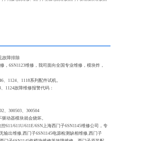
见故障排除
修，
6SN1123
维修，我司面向全国专业维修，模块炸，
46
、
1124
、
1118
系列配件试机。
3
、
1124
故障维修报警代码：
02
、
300503
、
300504
不驱动器模块就会烧坏。
数控
611/611U/611E/6SN
上海西门子
6SN1145
维修公司，专
无输出维修
,
西门子
6SN1145
电源检测缺相维修
,
西门子
西门子
6SN1145
炸模块维修等故障维修，西门子原装配