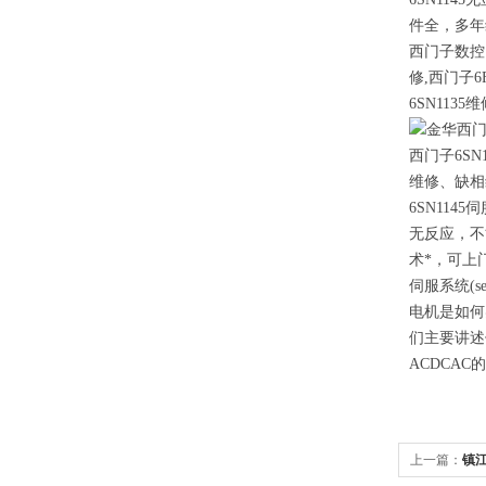
件全，多年
西门子数控
修
,
西门子
6
6SN1135
维
西门子
6SN
维修、缺相
6SN1145
伺
无反应，不
术
*
，可上
伺服系统(
电机是如何
们主要讲述
ACDCAC
上一篇：
镇江