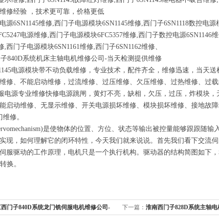
维修经验 ，技术更可靠，价格更低
电源
6SN1145
维修
,
西门子电源模块
6SN1145
维修
,
西门子
6SN1118
数控电源
FC5247
电源维修
,
西门子电源模块
6FC5357
维修
,
西门子数控电源
6SN1146
维
修
,
西门子电源模块
6SN1161
维修
,
西门子
6SN1162
维修、
1145
电源模块带不动负载维修，专业技术，配件齐全，维修迅速，当天送
维修、不能启动维修，过流维修、过压维修、欠压维修、过热维修、过载
服电源专业维修快修电源跳闸，黄灯不亮，缺相，欠压，过压，炸模块，
能启动维修、无显示维修、开关电源损坏维修、模块损坏维修、接地故障
门维修。
servomechanism)是使物体的位置、方位、状态等输出被控量能够跟跟
实现，如何理解它的闭环特性，今天我们就来说说。首先我们看下交流伺
伺服驱动的工作原理，电机只是一个执行机构。驱动器的结构简图如下，
的转换。
西门子840D系统龙门铣伺服电机维修公司-
下一篇：
淮南西门子828D系统主轴