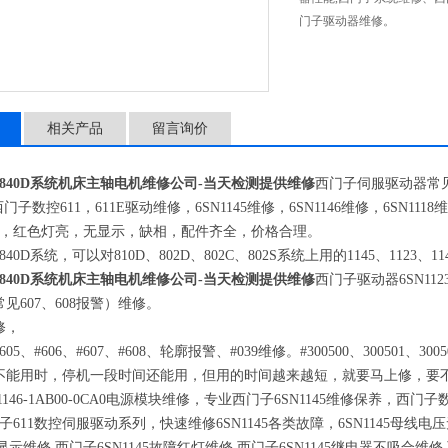
门子驱动器维修。
相关产品
留言询价
840D系统机床主轴电机维修公司-当天检测提供维修
西门子伺服驱动器常
西门子数控
611
，
611E
驱动维修，
6SN1145
维修，
6SN1146
维修，
6SN1118
维
，红色灯亮，无显示，缺相，配件齐全，价格合理。
840D
系统，可以对
810D
、
802D
、
802C
、
802S
系统上用的
1145
、
1123
、
11
840D系统机床主轴电机维修公司-当天检测提供维修
西门子驱动器
6SN112
常见
607
、
608
报警）维修。
修，
605
、
#606
、
#607
、
#608
、轮廓报警、
#039
维修。
#300500
、
300501
、
3005
不能用时，停机一段时间还能用，但用的时间越来越短，就要马上修，要
1146-1AB00-0CA0
电源模块维修，专业西门子
6SN1145
维修保养，西门子
子
611
数控伺服驱动系列，快速维修
6SN1145
各类故障，
6SN1145
母线电压
显示维修
,
西门子
6SN1145
故障红灯维修
,
西门子
6SN1145
继电器不吸合维修
,