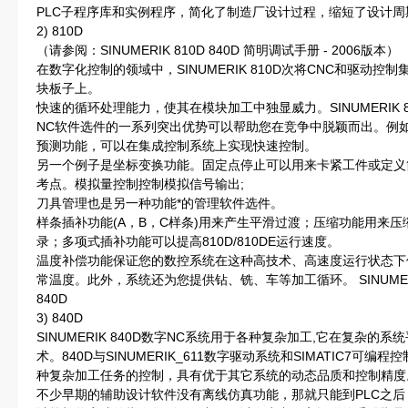
PLC子程序库和实例程序，简化了制造厂设计过程，缩短了设计周
2) 810D
（请参阅：SINUMERIK 810D 840D 简明调试手册 - 2006版本）
在数字化控制的领域中，SINUMERIK 810D次将CNC和驱动控制
块板子上。
快速的循环处理能力，使其在模块加工中独显威力。
SINUMERIK 
NC软件选件的一系列突出优势可以帮助您在竞争中脱颖而出。例
预测功能，可以在集成控制系统上实现快速控制。
另一个例子是坐标变换功能。固定点停止可以用来卡紧工件或定义
考点。模拟量控制控制模拟信号输出;
刀具管理也是另一种功能*的管理软件选件。
样条插补功能(A，B，C样条)用来产生平滑过渡；压缩功能用来压
录；多项式插补功能可以提高810D/810DE运行速度。
温度补偿功能保证您的数控系统在这种高技术、高速度运行状态下
常温度。此外，系统还为您提供钻、铣、车等加工循环。 SINUMER
840D
3) 840D
SINUMERIK 840D数字NC系统用于各种复杂加工,它在复杂
术。840D与SINUMERIK_611数字驱动系统和SIMATIC7
种复杂加工任务的控制，具有优于其它系统的动态品质和控制精度
不少早期的辅助设计软件没有离线仿真功能，那就只能到PLC之