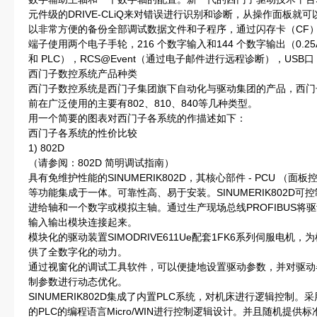
元件级的DRIVE-CLiQ来对错误进行识别和诊断，从操作面板就
以非常方便的备份全部调试数据文件和子程序，通过闪存卡（CF
端子使用两个电子手轮，216 个数字输入和144 个数字输出（0.25
和 PLC），RCS@Event（通过电子邮件进行远程诊断），USB
西门子数控系统产品种类
西门子数控系统是西门子集团旗下自动化与驱动集团的产品，西门子数
前在广泛使用的主要有802、810、840等几种类型。
用一个简要的图表对西门子各系统的作描述如下：
西门子各系统的性价比较
1) 802D
（请参阅：802D 简明调试指南）
具有免维护性能的SINUMERIK802D，其核心部件 - PCU （
等功能集成于一体。可靠性高、易于安装。
SINUMERIK802D可
进给轴和一个数字或模拟主轴。通过生产现场总线PROFIBUS将
输入输出模块连接起来。
模块化的驱动装置SIMODRIVE611Ue配套1FK6系列伺服电机，
供了全数字化的动力。
通过视窗化的调试工具软件，可以便捷地设置驱动参数，并对驱动
制参数进行动态优化。
SINUMERIK802D集成了内置PLC系统，对机床进行逻辑控制。
的PLC的编程语言Micro/WIN进行控制逻辑设计。并且随机提供标