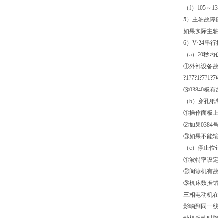
（f）105～
5）主轴故障
如果实际主轴
6）V·24串
（a）20秒
①外部设备
?1?7?1?7?
③03840板
（b）穿孔纸
①操作面板
②如果038
③如果不能输入
（c）停止位
①波特率设
②阅读机有
③机床数据
三相电动机在
影响到同一