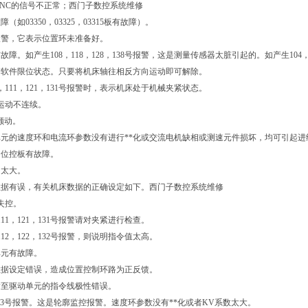
至NC的信号不正常；西门子数控系统维修
（如03350，03325，03315板有故障）。
报警，它表示位置环未准备好。
障。如产生108，118，128，138号报警，这是测量传感器太脏引起的。如产生104，
于软件限位状态。只要将机床轴往相反方向运动即可解除。
，111，121，131号报警时，表示机床处于机械夹紧状态。
运动不连续。
颤动。
元的速度环和电流环参数没有进行**化或交流电机缺相或测速元件损坏，均可引起进
的位控板有故障。
力太大。
数据有误，有关机床数据的正确设定如下。西门子数控系统维修
失控。
111，121，131号报警请对夹紧进行检查。
112，122，132号报警，则说明指令值太高。
单元有故障。
数据设定错误，造成位置控制环路为正反馈。
输至驱动单元的指令线极性错误。
～133号报警。这是轮廓监控报警。速度环参数没有**化或者KV系数太大。