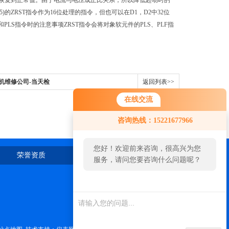
恢复到正常值。由于电流与电压成正比关系，所以降低起动时的
)的ZRST指令作为16位处理的指令，但也可以在D1，D2中32位
PLS指令时的注意事项ZRST指令会将对象软元件的PLS、PLF指
电机维修公司-当天检
返回列表>>
在线交流
您好！欢迎前来咨询，很高兴为您
咨询热线：15221677966
服务，请问您要咨询什么问题呢？
您好，看您停留很久了，是否找到
荣誉资质
在线留言
联系我们
了需求产品，您可以直接在线与我
联系！