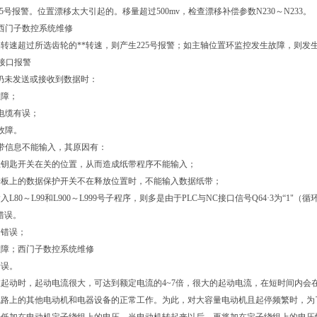
135号报警。位置漂移太大引起的。移量超过500mv，检查漂移补偿参数N230～N233。
西门子数控系统维修
转速超过所选齿轮的**转速，则产生225号报警；如主轴位置环监控发生故障，则发生
行接口报警
内仍未发送或接收到数据时：
故障；
1?7电缆有误；
有故障。
带信息不能输入，其原因有：
上钥匙开关在关的位置，从而造成纸带程序不能输入；
4号板上的数据保护开关不在释放位置时，不能输入数据纸带；
L80～L99和L900～L999号子程序，则多是由于PLC与NC接口信号Q64·3为“1
错误。
定错误；
故障；西门子数控系统维修
错误。
起动时，起动电流很大，可达到额定电流的4~7倍，很大的起动电流，在短时间内会
线路上的其他电动机和电器设备的正常工作。为此，对大容量电动机且起停频繁时，为