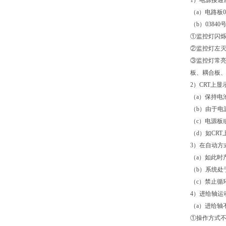
1）电源接通
（a）电路板
（b）038
①监控灯闪烁
②监控灯左灭
③监控灯常亮
板、耦合板
2）CRT上
（a）保持电
（b）由于电
（c）电源板
（d）如CR
3）在自动方
（a）如此时
（b）系统处
（c）禁止循环
4）进给轴运
（a）进给轴
①操作方式