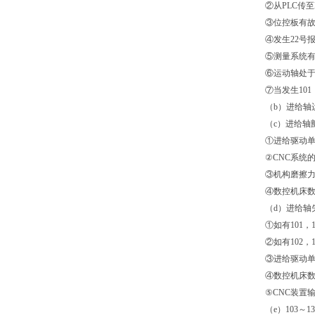
②从PLC传
③位控板有故障
④发生22号
⑤测量系统有故
⑥运动轴处
⑦当发生101
（b）进给轴
（c）进给轴
①进给驱动单
②CNC系统
③机构磨擦
④数控机床
（d）进给轴
①如有101，
②如有102，
③进给驱动
④数控机床
⑤CNC装置
（e）103