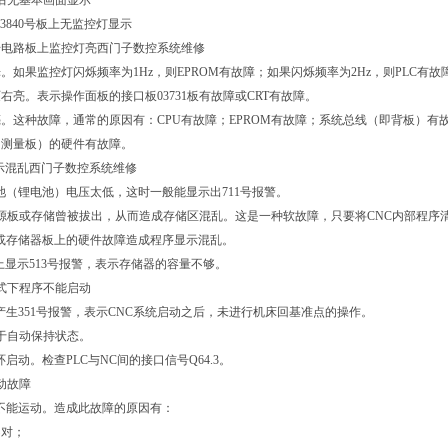
后无基本画面显示
03840号板上无监控灯显示
40号电路板上监控灯亮西门子数控系统维修
。如果监控灯闪烁频率为1Hz，则EPROM有故障；如果闪烁频率为2Hz，则PLC有
右亮。表示操作面板的接口板03731板有故障或CRT有故障。
。这种故障，通常的原因有：CPU有故障；EPROM有故障；系统总线（即背板）
、测量板）的硬件有故障。
显示混乱西门子数控系统维修
池（锂电池）电压太低，这时一般能显示出711号报警。
源板或存储曾被拔出，从而造成存储区混乱。这是一种软故障，只要将CNC内部程序
或存储器板上的硬件故障造成程序显示混乱。
T上显示513号报警，表示存储器的容量不够。
式下程序不能启动
产生351号报警，表示CNC系统启动之后，未进行机床回基准点的操作。
于自动保持状态。
启动。检查PLC与NC间的接口信号Q64.3。
动故障
不能运动。造成此故障的原因有：
不对；