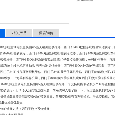
相关产品
留言询价
28D系统主轴电机更换轴承-当天检测提供维修，西门子840D数控系统维修常见故障，西门
120202报警的故障，西门子840D数控系统报警故障维修，西门子840D数控系统报216
20201维修，西门子840D数控系统报警故障,西门子数控操作面板，公司配件齐全，
28D系统主轴电机更换轴承-当天检测提供维修，西门子840D数控系统死机现象、西门子
西门子840D操作面板死机维修、西门子840D显示屏死机维修、西门子840D数控面板
40D维修、上海渠利维修公司，西门子840D数控系统死机现象西门子数控系统的维修
一个交换机能带动多少个网络监控摄像
兆交换机行不行？今天我们就这些问题，来系统深入地了解一下。根据摄像机的码流
摄像机数量要弄清楚交换机的带宽容量。常用交换机有百兆交换机、千兆交换机。它们
bps或600Mbps。
系统的维修方法：西门子数控系统维修