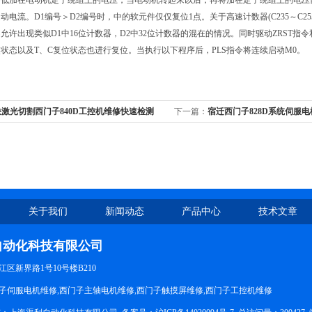
降低加在电动机定子绕组上的电压，当电动机转起来以后，再将加在定子绕组上的电压
动电流。D1编号＞D2编号时，中的软元件仅仅复位1点。关于高速计数器(C235～C255
允许出现类似D1中16位计数器，D2中32位计数器的混在的情况。同时驱动ZRST指令和
状态以及T、C复位状态也进行复位。当执行以下程序后，PLS指令将连续启动M0。
快激光切割西门子840D工控机维修快速检测
下一篇：
宿迁西门子828D系统伺服
测提供维修视频
关于我们
新闻动态
产品中心
技术文章
自动化科技有限公司
区新界路1号10号楼B210
子伺服电机维修,西门子主轴电机维修,西门子触摸屏维修,西门子工控机维修