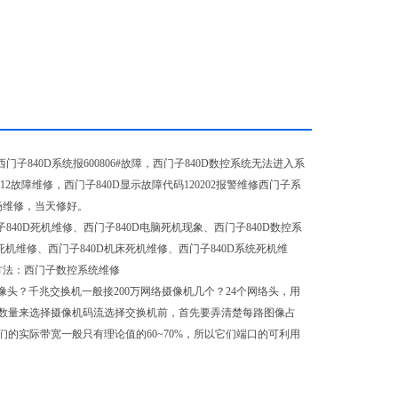
子840D系统报600806#故障，西门子840D数控系统无法进入系
12故障维修，西门子840D显示故障代码120202报警维修西门子系
现场维修，当天修好。
840D死机维修、西门子840D电脑死机现象、西门子840D数控系
死机维修、西门子840D机床死机维修、西门子840D系统死机维
方法：西门子数控系统维修
头？千兆交换机一般接200万网络摄像机几个？24个网络头，用
和数量来选择摄像机码流选择交换机前，首先要弄清楚每路图像占
的实际带宽一般只有理论值的60~70%，所以它们端口的可利用