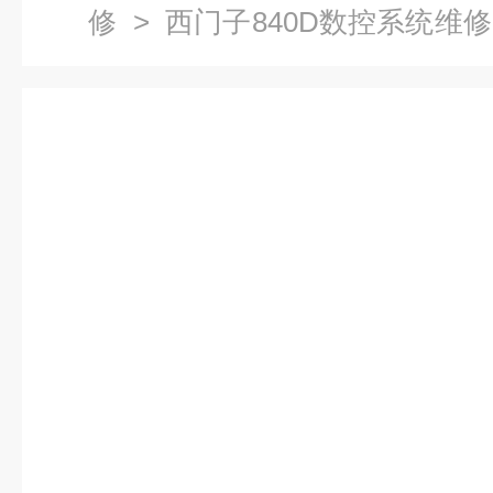
修
>
西门子840D数控系统维修
统伺服电机更换轴承-当天检测