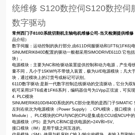
统维修 S120数控伺S120数控
数字驱动
常州西门子810D系统切割机主轴电机维修公司-当天检测提供维修
品介绍）
数字伺服：运动控制的执行部分,由611D伺服驱动和1FT6(1FK6)
SINUMERIK840D配置的驱动一般都采用SIMODRIVE611D
块）。
电源模块：主要为NC和给驱动装置提供控制和动力电源，产生母
量不同，凡小于15KW均不带馈入装置，极为U/E电源模块；凡大于
块，通过模块上的订货号或标记可识别。
611D数字驱动:是新一代数字控制总线驱动的交流驱动，它分为
机可采用1FT6或者1FK6系列，编码器信号为1Vpp正弦波，可
4. PLC模块
SINUMERIK810D/840D系统的PLC部分使用的是西门子SIMAT
左到右依次为电源模块（Power Supply），CPU模块，接口模块（Inte
Module）。PLC模块的CPU与NC的CPU是集成在CCU或NCU中
电源模块（PS）是为PLC和NC提供电源的+24V和+5V。
接口模块（IM）是用于级之间互连的。
信号模块（SM）使用与机床PLC输入/输出的模块，有输入型和输