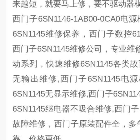
来越短，就要马上修，要不驱动器
西门子
6SN1146-1AB00-0CA0
电源
6SN1145
维修保养，西门子数控
6
西门子
6SN1145
维修公司，专业维
动系列，快速维修
6SN1145
各类故
无输出维修
,
西门子
6SN1145
电源
6SN1145
无显示维修
,
西门子
6SN11
6SN1145
继电器不吸合维修
,
西门子
故障维修，西门子原装配件全，多
靠，价格更低