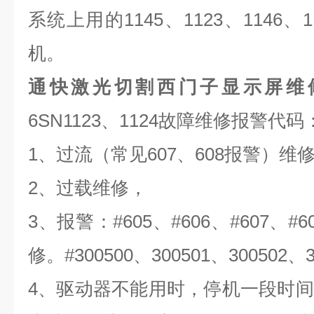
系统上用的
1145
、
1123
、
1146
、
1
机。
通快激光切割西门子显示屏维
6SN1123
、
1124
故障维修报警代码
1
、过流（常见
607
、
608
报警）维
2
、过载维修，
3
、报警：
#605
、
#606
、
#607
、
#6
修。
#300500
、
300501
、
300502
、
4
、驱动器不能用时，停机一段时间