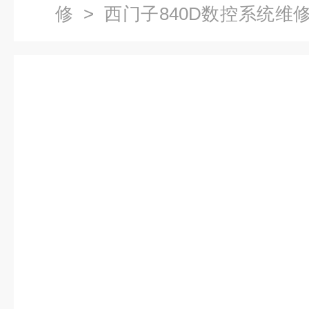
修
>
西门子840D数控系统维
子驱动器1到2小时快速修复