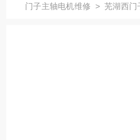
门子主轴电机维修
> 芜湖西门
电机更换轴承-当天检测提供维