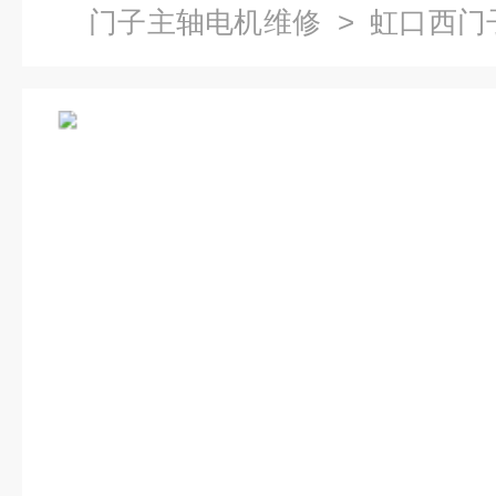
门子主轴电机维修
> 虹口西门
换轴承-当天检测提供维修视频