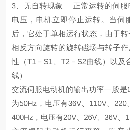
3
、无自转现象 正常运转的伺服
电压，电机立即停止运转。当伺
后，它处于单相运行状态，由于转
相反方向旋转的旋转磁场与转子作
性（
T1
－
S1
、
T2
－
S2
曲线）以及
线）
交流伺服电动机的输出功率一般是
为
50Hz
，电压有
36V
、
110V
、
220
400Hz
，电压有
20V
、
26V
、
36V
、
1