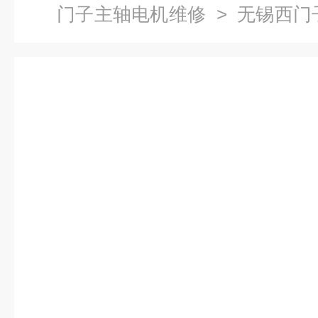
门子主轴电机维修
> 无锡西门
机更换轴承-当天检测提供维修