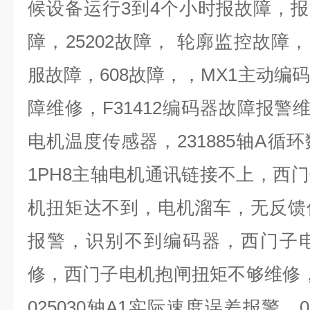
候设备运行
3
到
4
个小时报故障，报
障，
25202
故障， 轮廓监控故障，
服故障，
608
故障，，
MX1
主动编码
障维修，
F31412
编码器故障报警
电机温度传感器，
231885
轴
A
循环
1PH8
主轴电机通讯链接不上，西门
机扭矩达不到，电机溜车，无反馈
报警，识别不到编码器，西门子
修，西门子电机抱闸扭矩不够维修
025030
轴
A1
实际速度误差报警，
0