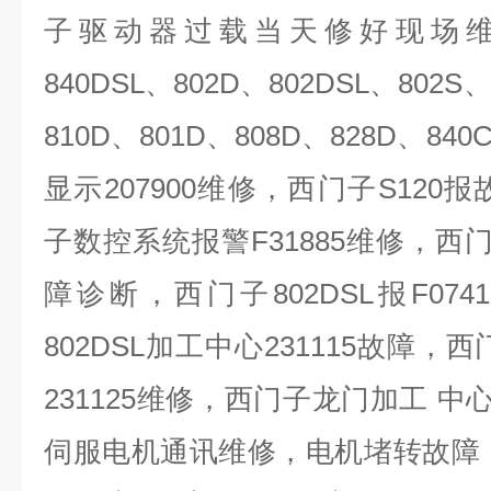
子驱动器过载当天修好现场
840DSL
、
802D
、
802DSL
、
802S
810D
、
801D
、
808D
、
828D
、
840
显示
207900
维修，西门子
S120
报
子数控系统报警
F31885
维修，西
障诊断，西门子
802DSL
报
F0741
802DSL
加工中心
231115
故障，西
231125
维修，西门子龙门加工 中
伺服电机通讯维修，电机堵转故障