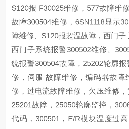
S120
报
F30025
维修，
577
故障维
故障
300504
维修，
6SN1118
显示
30
障维修、
S120
报超温故障，西门子
西门子系统报警
300502
维修、
300
统报警
300504
故障，
25202
轮廓报
修，伺服 故障维修，编码器故障
修，过电流故障维修，欠压维修，
25201
故障，
25050
轮廓监控，
300
代码，
300501
，
E/R
模块温度过高