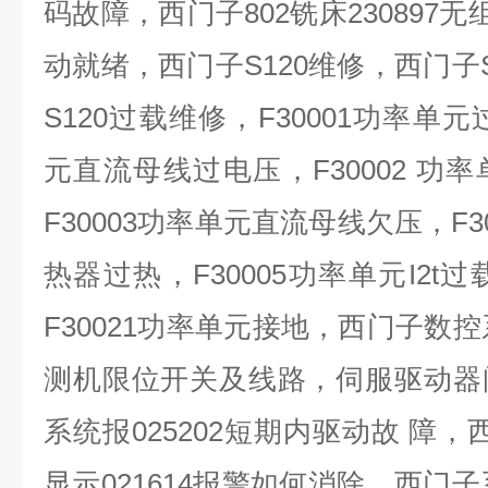
码故障，西门子
802
铣床
230897
无
动就绪，西门子
S120
维修，西门子
S120
过载维修，
F30001
功率单元
元直流母线过电压，
F30002
功率
F30003
功率单元直流母线欠压，
F3
热器过热，
F30005
功率单元
I2t
过
F30021
功率单元接地，西门子数控
测机限位开关及线路，伺服驱动器
系统报
025202
短期内驱动故 障，
显示
021614
报警如何消除，西门子