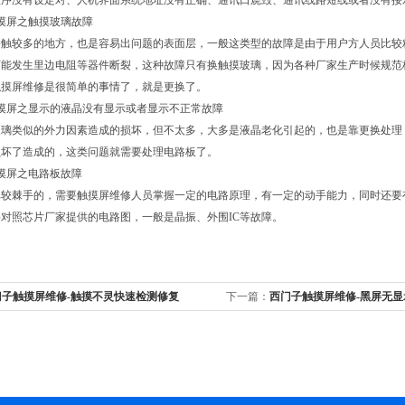
程序没有设定对、人机界面系统地址没有正确、通讯口烧毁、通讯线路短线或者没有接
摸屏之触摸玻璃故障
接触较多的地方，也是容易出问题的表面层，一般这类型的故障是由于用户方人员比较
能发生里边电阻等器件断裂，这种故障只有换触摸玻璃，因为各种厂家生产时候规范
触摸屏维修是很简单的事情了，就是更换了。
摸屏之显示的液晶没有显示或者显示不正常故障
玻璃类似的外力因素造成的损坏，但不太多，大多是液晶老化引起的，也是靠更换处理
损坏了造成的，这类问题就需要处理电路板了。
摸屏之电路板故障
较棘手的，需要触摸屏维修人员掌握一定的电路原理，有一定的动手能力，同时还要
对照芯片厂家提供的电路图，一般是晶振、外围IC等故障。
门子触摸屏维修-触摸不灵快速检测修复
下一篇：
西门子触摸屏维修-黑屏无显