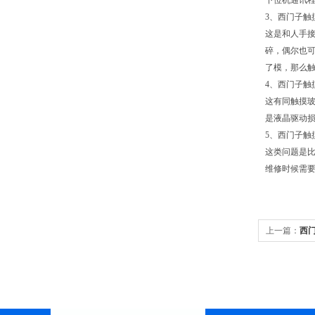
下位机通讯
3、西门子触
这是和人手
碎，偶尔也可
了模，那么
4、西门子触
这有同触摸
是液晶驱动
5、西门子触
这类问题是比
维修时候需要
上一篇：
西