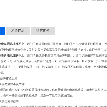
化芯片级维修，修复率达95
相关产品
留言询价
维修-通讯连接不上
、西门子触摸屏触摸不灵维修，西门子MP370触摸屏白屏维修，
西门子触摸屏维修企业，及时为客户提供高品质的维修服务和技术支持，欢迎全国广大
维修-通讯连接不上
、西门子触摸屏/操作屏常见故障现象 1、西门子触摸屏常见故障现
老化 （3）液晶屏无显示，亮度看不清楚 （4）液晶屏显示竖条、显示横条 （5）通讯
玻璃破损 （9）更换触摸屏 （10）触摸偏移（11）触摸屏不能触摸，或者一半可以触摸
死机。
屏故障排查思路
摸屏之触摸不灵故障
示和玻璃对应的按钮等位置偏移造成的，也有是触摸玻璃老化造成，前者可以根据人
，也有一些是接触不良造成的，清洗一下就可以解决问题;
摸屏之通讯故障